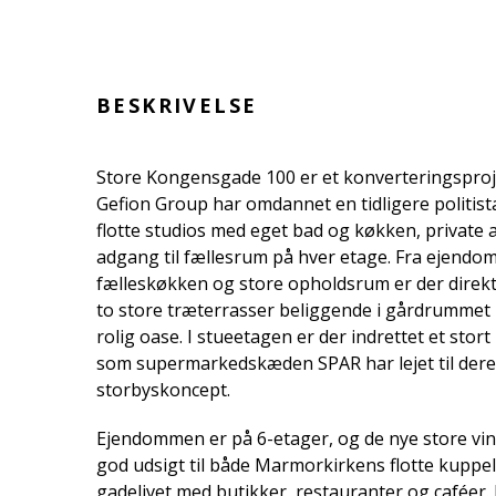
BESKRIVELSE
Store Kongensgade 100 er et konverteringsproj
Gefion Group har omdannet en tidligere politista
flotte studios med eget bad og køkken, private 
adgang til fællesrum på hver etage. Fra ejend
fælleskøkken og store opholdsrum er der direkt
to store træterrasser beliggende i gårdrummet -
rolig oase. I stueetagen er der indrettet et stort
som supermarkedskæden SPAR har lejet til dere
storbyskoncept.
Ejendommen er på 6-etager, og de nye store vin
god udsigt til både Marmorkirkens flotte kuppe
gadelivet med butikker, restauranter og caféer.