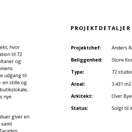
PROJEKTDETALJER
ekt, hvor
Projektchef:
Anders R
tion til 72
Beliggenhed:
Store Ko
altaner og
ommens
Type:
72 studio
e udgang til
 en stille og
Areal:
3.431 m2
 butikslokale,
Arkitekt:
Over Bye
s nye
Status:
Solgt til 
duer giver en
l samt
 Facaden