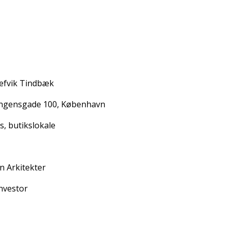
efvik Tindbæk
ngensgade 100, København
s, butikslokale
n Arkitekter
investor