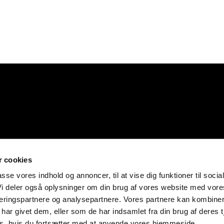
 Relations
spolitik
 cookies
passe vores indhold og annoncer, til at vise dig funktioner til socia
 Vi deler også oplysninger om din brug af vores website med vore
ceringspartnere og analysepartnere. Vores partnere kan kombiner
har givet dem, eller som de har indsamlet fra din brug af deres t
es, hvis du fortsætter med at anvende vores hjemmeside.