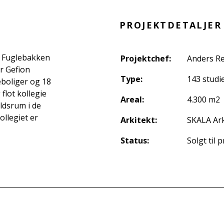
PROJEKTDETALJER
å Fuglebakken
Projektchef:
Anders R
r Gefion
Type:
143 studi
boliger og 18
 flot kollegie
Areal:
4.300 m2
oldsrum i de
llegiet er
Arkitekt:
SKALA Ark
Status:
Solgt til 