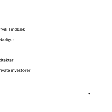
efvik Tindbæk
eboliger
itekter
private investorer