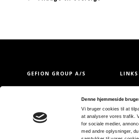
GEFION GROUP A/S
LINKS
Østergade 1, 1. sal
Investor
1100 København K
Privatliv
Denne hjemmeside bruger
Vi bruger cookies til at til
info@gefiongroup.com
at analysere vores trafik.
+45 70 23 20 20
for sociale medier, annon
CVR: 37042560
med andre oplysninger, du 
samtykker til vores cooki